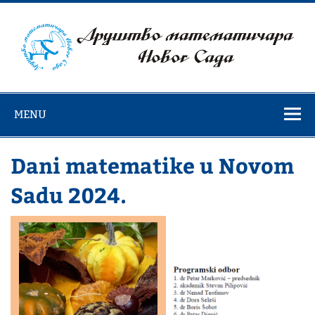
Skip
to
content
Društvo
matematičara
MENU
Novog Sada
Dani matematike u Novom
Sadu 2024.