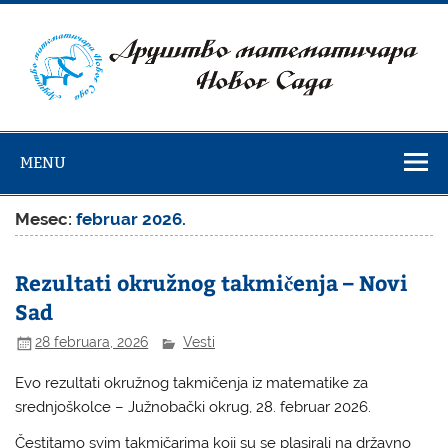
Skip
to
content
Društvo
matematičara
MENU
Novog Sada
Mesec:
februar 2026.
Rezultati okružnog takmičenja – Novi
Sad
28 februara, 2026
Vesti
Evo rezultati okružnog takmičenja iz matematike za
srednjoškolce – Južnobački okrug, 28. februar 2026.
Čestitamo svim takmičarima koji su se plasirali na državno