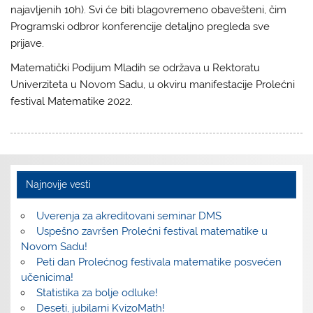
najavljenih 10h). Svi će biti blagovremeno obavešteni, čim
Programski odbror konferencije detaljno pregleda sve
prijave.
Matematički Podijum Mladih se održava u Rektoratu
Univerziteta u Novom Sadu, u okviru manifestacije Prolećni
festival Matematike 2022.
Najnovije vesti
Uverenja za akreditovani seminar DMS
Uspešno završen Prolećni festival matematike u
Novom Sadu!
Peti dan Prolećnog festivala matematike posvećen
učenicima!
Statistika za bolje odluke!
Deseti, jubilarni KvizoMath!