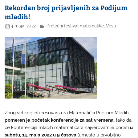
Rekordan broj prijavljenih za Podijum
mladih!
4 maja, 2022
Prolećni festival matematike
,
Vesti
Zbog velikog interesovanja za Matematički Podijum Mladih,
pomeren je početak konferencije za sat vremena
, tako da
će konferencija mladih matematičara najverovatnije početi
u
subotu, 14. maja 2022 u 9 časova
(umesto u prvobitno