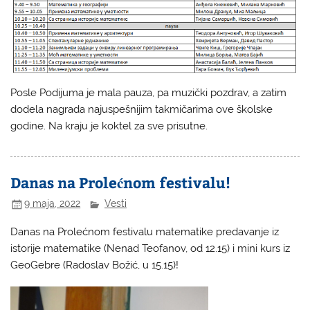
Posle Podijuma je mala pauza, pa muzički pozdrav, a zatim
dodela nagrada najuspešnijim takmičarima ove školske
godine. Na kraju je koktel za sve prisutne.
Danas na Prolećnom festivalu!
9 maja, 2022
Vesti
Danas na Prolećnom festivalu matematike predavanje iz
istorije matematike (Nenad Teofanov, od 12.15) i mini kurs iz
GeoGebre (Radoslav Božić, u 15.15)!