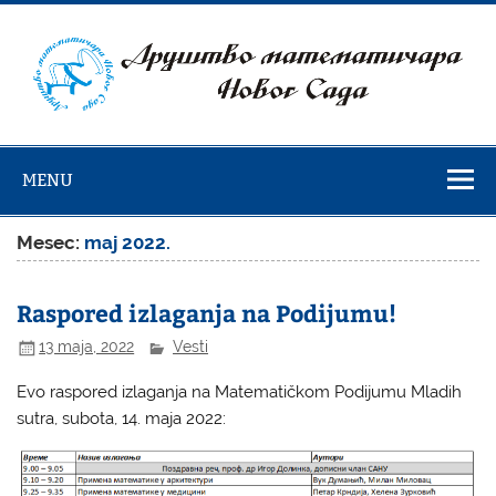
Skip
to
content
Društvo
matematičara
MENU
Novog Sada
Mesec:
maj 2022.
Raspored izlaganja na Podijumu!
13 maja, 2022
Vesti
Evo raspored izlaganja na Matematičkom Podijumu Mladih
sutra, subota, 14. maja 2022: