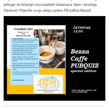
priloge za lečenje novosadskih blizanaca, Sare i Andreja
Dedović! Prijavite svoju ekipu preko FB kafića Bezza!