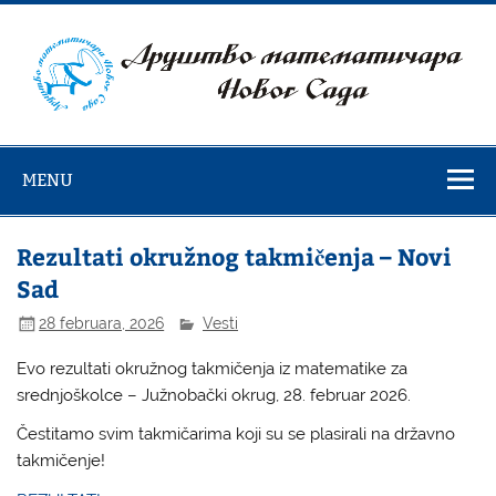
Skip
to
content
Društvo
matematičara
MENU
Novog Sada
Rezultati okružnog takmičenja – Novi
Sad
28 februara, 2026
Vesti
Evo rezultati okružnog takmičenja iz matematike za
srednjoškolce – Južnobački okrug, 28. februar 2026.
Čestitamo svim takmičarima koji su se plasirali na državno
takmičenje!