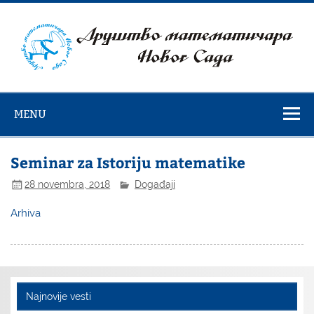
Skip
to
content
Društvo
matematičara
MENU
Novog Sada
Seminar za Istoriju matematike
28 novembra, 2018
Događaji
Arhiva
Najnovije vesti