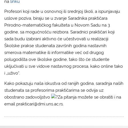
na
linku
Profesori koji rade u osnovnoj ili srednjoj školi, a ispunjavaju
uslove poziva, biraju se u zvanje Saradnika praktičara
Prirodno-matematičkog fakulteta u Novom Sadu na 3
godine, sa mogućnošću reizbora. Saradnici praktičari koji
sada budu izabrani aktivno će učestvovati u realizaciji
Školske prakse studenata završnih godina nastavnih
smerova matematike ili informatike već od drugog
polugodišta ove školske godine, tako što će studente
uključivati u sve vidove nastavnog procesa, kako online tako
i „uživo“.
Kako pokazuju naša iskustva od ranijih godina, saradnja naših
studenata sa profesorima praktičarima se odvija uz
obostrano zadovoljstvo
Za pitanja možete se obratiti i na
email prakticari@dmi.uns.ac.rs.