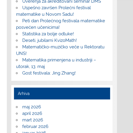
Uverenja za akreditovani seminar DMS
Uspešno završen Prolećni festival
matematike u Novom Sadu!
Peti dan Prolećnog festivala matematike
posvećen učenicima!
Statistika za bolje odluke!
Deseti, jubilarni KvizoMath!
Matematičko-muzičko veče u Rektoratu
UNS!
Matematika primenjena u industriji –
utorak, 13. maj
Gost festivala: Jing Zhang!
Arhiva
maj 2026
april 2026
mart 2026
februar 2026
januar 2026