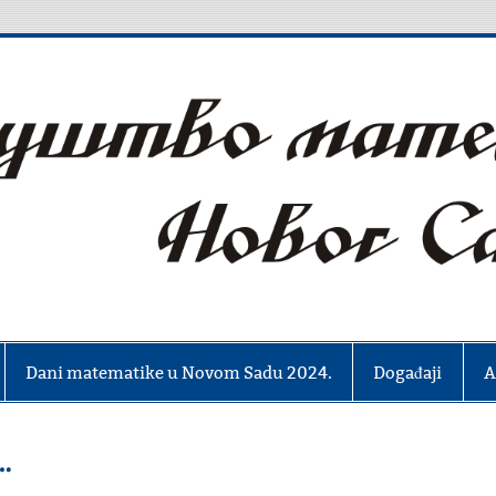
čara Novog Sada
Dani matematike u Novom Sadu 2024.
Događaji
A
…