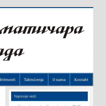
ktivnosti
Takmičenja
O nama
Kontakt
Najnovije vesti