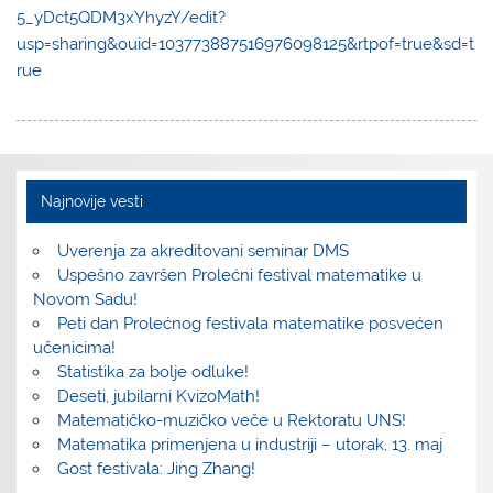
5_yDct5QDM3xYhyzY/edit?
usp=sharing&ouid=103773887516976098125&rtpof=true&sd=t
rue
Najnovije vesti
Uverenja za akreditovani seminar DMS
Uspešno završen Prolećni festival matematike u
Novom Sadu!
Peti dan Prolećnog festivala matematike posvećen
učenicima!
Statistika za bolje odluke!
Deseti, jubilarni KvizoMath!
Matematičko-muzičko veče u Rektoratu UNS!
Matematika primenjena u industriji – utorak, 13. maj
Gost festivala: Jing Zhang!