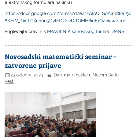
elektronskog formulara na linku
https://docs.google.com/forms/d/e/1FAIpQLSdAlm88aT9d
8KFfV_QxRjCXcn0u3DylFtCJovDiTQMH6ieE1Q/viewform
Pogledajte pravilnik
PRAVILNIK šahovskog turnira DMNS
.
Novosadski matematički seminar –
zatvorene prijave
23 oktobra, 2024
Dani matematike u Novom Sadu
,
Vesti