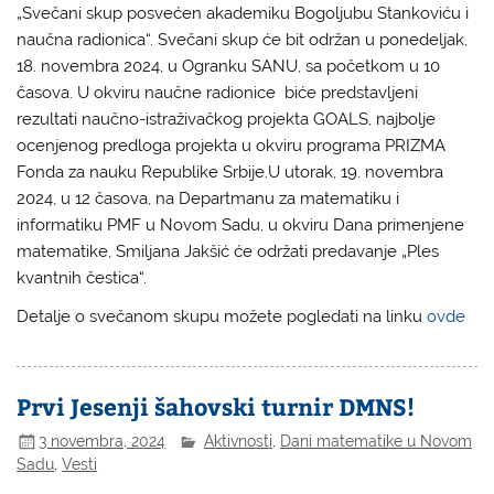
„Svečani skup posvećen akademiku Bogoljubu Stankoviću i
naučna radionica“. Svečani skup će bit održan u ponedeljak,
18. novembra 2024, u Ogranku SANU, sa početkom u 10
časova. U okviru naučne radionice biće predstavljeni
rezultati naučno-istraživačkog projekta GOALS, najbolje
ocenjenog predloga projekta u okviru programa PRIZMA
Fonda za nauku Republike Srbije.U utorak, 19. novembra
2024, u 12 časova, na Departmanu za matematiku i
informatiku PMF u Novom Sadu, u okviru Dana primenjene
matematike, Smiljana Jakšić će održati predavanje „Ples
kvantnih čestica“.
Detalje o svečanom skupu možete pogledati na linku
ovde
Prvi Jesenji šahovski turnir DMNS!
3 novembra, 2024
Aktivnosti
,
Dani matematike u Novom
Sadu
,
Vesti