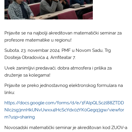
Prijavite se na najbolji akreditovan matematički seminar za
profesore matematike u regionu!
Subota, 23. novembar 2024. PMF u Novom Sadu, Trg
Dositeja Obradovića 4, Amfiteatar 7.
Uvek zanimljivi predavači, dobra atmosfera i prilika za
druženje sa kolegama!
Prijavite se preko jednostavnog elektronskog formulara na
linku:
https://docs.google.com/forms/d/e/1FAIpQLSc2l88ZTDD
NIc2sg3nnHkUNvUwxx4IHcScYdx0zYK0Gegq3gw/viewfor
m?usp=sharing
Novosadski matematički seminar je akreditovan kod ZUOV-a