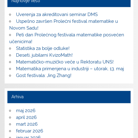
Najnovije vesti
Uverenja za akreditovani seminar DMS
Uspešno završen Prolećni festival matematike u
Novom Sadu!
Peti dan Prolećnog festivala matematike posvećen
učenicima!
Statistika za bolje odluke!
Deseti, jubilarni KvizoMath!
Matematičko-muzičko veče u Rektoratu UNS!
Matematika primenjena u industriji – utorak, 13. maj
Gost festivala: Jing Zhang!
Arhiva
maj 2026
april 2026
mart 2026
februar 2026
januar 2026