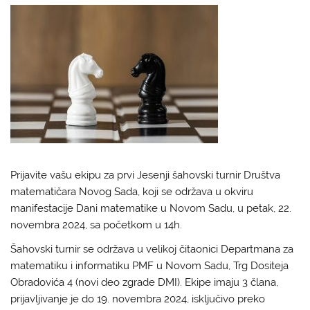
Prijavite vašu ekipu za prvi Jesenji šahovski turnir Društva
matematičara Novog Sada, koji se održava u okviru
manifestacije Dani matematike u Novom Sadu, u petak, 22.
novembra 2024, sa početkom u 14h.
Šahovski turnir se održava u velikoj čitaonici Departmana za
matematiku i informatiku PMF u Novom Sadu, Trg Dositeja
Obradovića 4 (novi deo zgrade DMI). Ekipe imaju 3 člana,
prijavljivanje je do 19. novembra 2024, isključivo preko