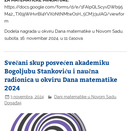
https://docs.google.com/forms/d/e/1FAIpQLScyvDWb95
M42_TXl9jWiHvrBI4YVX0NtNMtwOsH_5CM33uIAQ/viewfor
m
Dodela nagrada u okviru Dana matematike u Novom Sadu,
subota, 16. novembar 2024, u 11 časova.
Svečani skup posvećen akademiku
Bogoljubu Stankoviću i naučna
radionica u okviru Dana matematike
2024
3 novembra, 2024
Dani matematike u Novom Sadu
,
Događaji