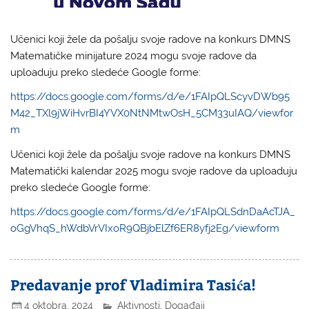
Učenici koji žele da pošalju svoje radove na konkurs DMNS
Matematičke minijature 2024 mogu svoje radove da
uploaduju preko sledeće Google forme:
https://docs.google.com/forms/d/e/1FAIpQLScyvDWb95
M42_TXl9jWiHvrBI4YVX0NtNMtwOsH_5CM33uIAQ/viewfor
m
Učenici koji žele da pošalju svoje radove na konkurs DMNS
Matematički kalendar 2025 mogu svoje radove da uploaduju
preko sledeće Google forme:
https://docs.google.com/forms/d/e/1FAIpQLSdnDaAcTJA_
oGgVhqS_hWdbVrVIxoR9QBjbElZf6ER8yfj2Eg/viewform
Predavanje prof Vladimira Tasića!
4 oktobra, 2024
Aktivnosti
,
Događaji