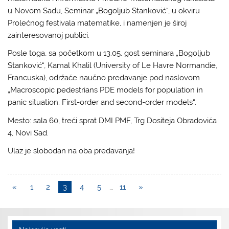
u Novom Sadu, Seminar „Bogoljub Stanković“, u okviru
Prolećnog festivala matematike, i namenjen je široj
zainteresovanoj publici.
Posle toga, sa početkom u 13.05, gost seminara „Bogoljub
Stanković“, Kamal Khalil (University of Le Havre Normandie,
Francuska), održaće naučno predavanje pod naslovom
„Macroscopic pedestrians PDE models for population in
panic situation: First-order and second-order models“.
Mesto: sala 60, treći sprat DMI PMF, Trg Dositeja Obradovića
4, Novi Sad.
Ulaz je slobodan na oba predavanja!
«
1
2
3
4
5
…
11
»