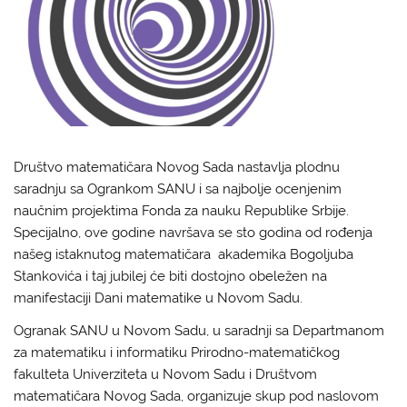
Društvo matematičara Novog Sada nastavlja plodnu
saradnju sa Ogrankom SANU i sa najbolje ocenjenim
naučnim projektima Fonda za nauku Republike Srbije.
Specijalno, ove godine navršava se sto godina od rođenja
našeg istaknutog matematičara akademika Bogoljuba
Stankovića i taj jubilej će biti dostojno obeležen na
manifestaciji Dani matematike u Novom Sadu.
Ogranak SANU u Novom Sadu, u saradnji sa Departmanom
za matematiku i informatiku Prirodno-matematičkog
fakulteta Univerziteta u Novom Sadu i Društvom
matematičara Novog Sada, organizuje skup pod naslovom