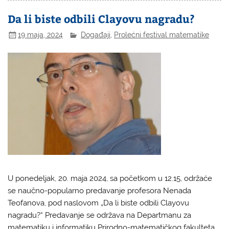
Da li biste odbili Clayovu nagradu?
19 maja, 2024
Događaji
,
Prolećni festival matematike
U ponedeljak, 20. maja 2024, sa početkom u 12.15, održaće
se naučno-popularno predavanje profesora Nenada
Teofanova, pod naslovom „Da li biste odbili Clayovu
nagradu?“ Predavanje se održava na Departmanu za
matematiku i informatiku Prirodno-matematičkog fakulteta