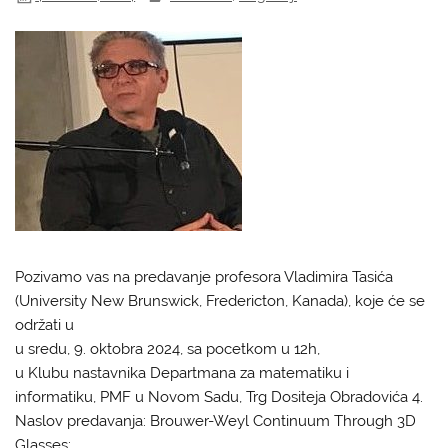
Pozivamo vas na predavanje profesora Vladimira Tasića
(University New Brunswick, Fredericton, Kanada), koje će se
održati u
u sredu, 9. oktobra 2024, sa pocetkom u 12h,
u Klubu nastavnika Departmana za matematiku i
informatiku, PMF u Novom Sadu, Trg Dositeja Obradovića 4.
Naslov predavanja: Brouwer-Weyl Continuum Through 3D
Glasses: