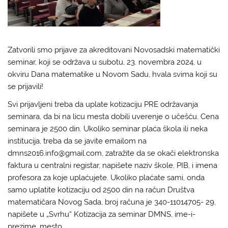
Zatvorili smo prijave za akreditovani Novosadski matematički
seminar, koji se održava u subotu, 23. novembra 2024, u
okviru Dana matematike u Novom Sadu, hvala svima koji su
se prijavili!
Svi prijavljeni treba da uplate kotizaciju PRE održavanja
seminara, da bi na licu mesta dobili uverenje o učešću. Cena
seminara je 2500 din. Ukoliko seminar plaća škola ili neka
institucija, treba da se javite emailom na
dmns2016.info@gmail.com, zatražite da se okači elektronska
faktura u centralni registar, napišete naziv škole, PIB, i imena
profesora za koje uplaćujete. Ukoliko plaćate sami, onda
samo uplatite kotizaciju od 2500 din na račun Društva
matematičara Novog Sada, broj računa je 340-11014705- 29,
napišete u „Svrhu“ Kotizacija za seminar DMNS, ime-i-
prezime, mesto.