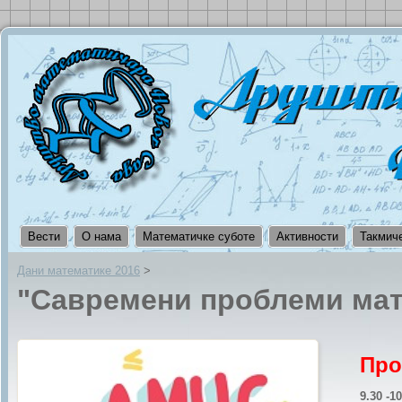
Вести
О нама
Математичке суботе
Активности
Такмич
Дани математике 2016
‎ > ‎
"Савремени проблеми мат
Про
9.30 