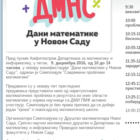
9:30 О
векове
10:00
пробле
10:1
бескон
10:55
неизве
Пред пуним Амфитеатром Департмана за математику и
11:35
информатику, у петак,
9. децембра 2016, од 10 до 14
заради
часова
,
у оквиру манифестације "Дани математике у Новом
Саду",
одржан је
Симпозијум "Савремени проблеми
12:1
математике"
12:4
Предавачи су у оквиру пет прегледних
прести
предавања представили неке од најактуелнијих
математичких проблема и резултата
из оних области
13:2
математике у којима научници са ДМИ ПМФ активно
побије
учествују. Симпозијум је био права прилика да се добије
један "кроки" о новосадској математичкој школи.
14:
0
0-1
Организатори Симпозијума су Друштво математичара Новог
Сада, Српско научно математичко друштво и Департман за
математику и информатику Природно математичког
факултета у Новом Саду.