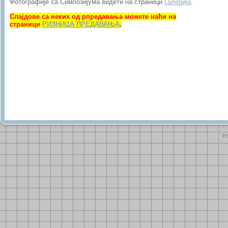
Фотографије са Симпозијума видети на страници
Галерија
.
Слајдове са неких од рпредавања можете наћи на
страници
РИЗНИЦА ПРЕДАВАЊА
.
Po